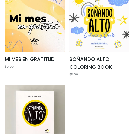
MES
ALTO
EN
COLORING
GRATITUD
BOOK
MI MES EN GRATITUD
SOÑANDO ALTO
COLORING BOOK
$0.00
$8.00
SOÑANDO
ALTO
DAILY
PLANNER