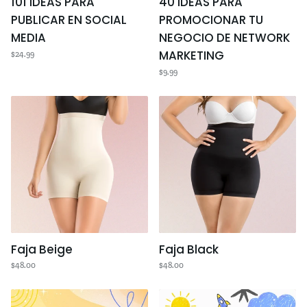
101 IDEAS PARA
40 IDEAS PARA
PUBLICAR EN SOCIAL
PROMOCIONAR TU
MEDIA
NEGOCIO DE NETWORK
MARKETING
$24.99
$9.99
Faja
Faja
Beige
Black
Faja Beige
Faja Black
$48.00
$48.00
MI
SOÑANDO