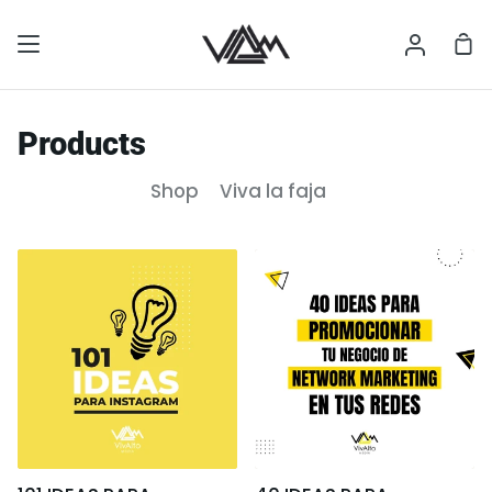
Skip
to
Sh
My
content
Ca
Accoun
Products
Shop
Viva la faja
101
40
IDEAS
IDEAS
PARA
PARA
PUBLICAR
PROMOCIONAR
EN
TU
SOCIAL
NEGOCIO
MEDIA
DE
NETWORK
MARKETING