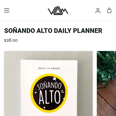
Skip
to
Sh
My
content
Ca
Accoun
SOÑANDO ALTO DAILY PLANNER
$28.00